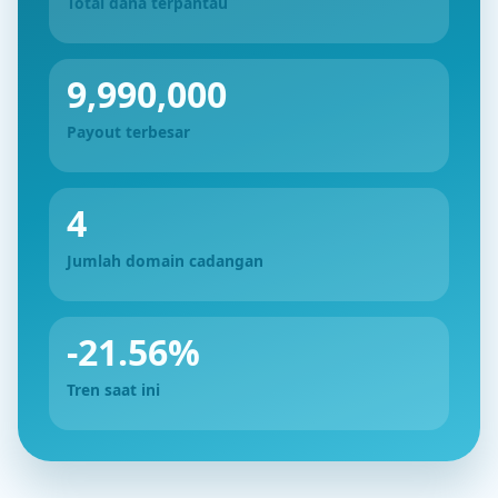
Total dana terpantau
9,990,000
Payout terbesar
4
Jumlah domain cadangan
-21.56%
Tren saat ini