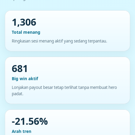
1,306
Total menang
Ringkasan sesi menang aktif yang sedang terpantau.
681
Big win aktif
Lonjakan payout besar tetap terlihat tanpa membuat hero
padat.
-21.56%
Arah tren