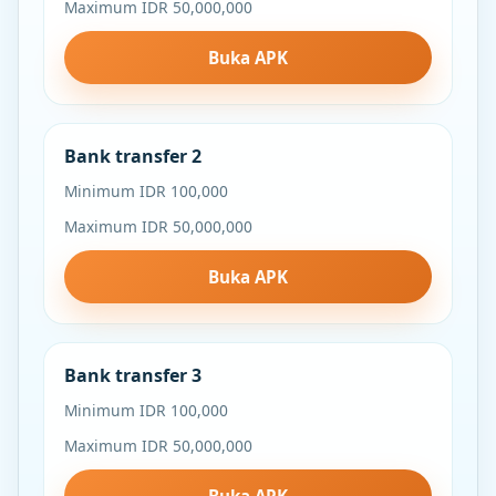
Maximum IDR 50,000,000
Buka APK
Bank transfer 2
Minimum IDR 100,000
Maximum IDR 50,000,000
Buka APK
Bank transfer 3
Minimum IDR 100,000
Maximum IDR 50,000,000