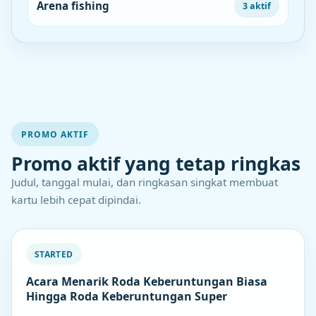
Arena fishing
3 aktif
PROMO AKTIF
Promo aktif yang tetap ringkas
Judul, tanggal mulai, dan ringkasan singkat membuat
kartu lebih cepat dipindai.
STARTED
Acara Menarik Roda Keberuntungan Biasa
Hingga Roda Keberuntungan Super