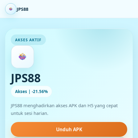
JPS88
AKSES AKTIF
JPS88
Akses | -21.56%
JPS88 menghadirkan akses APK dan H5 yang cepat
untuk sesi harian.
Unduh APK