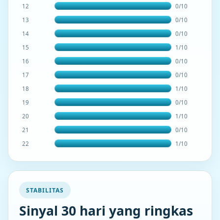
12
0/10
13
0/10
14
0/10
15
1/10
16
0/10
17
0/10
18
1/10
19
0/10
20
1/10
21
0/10
22
1/10
STABILITAS
Sinyal 30 hari yang ringkas