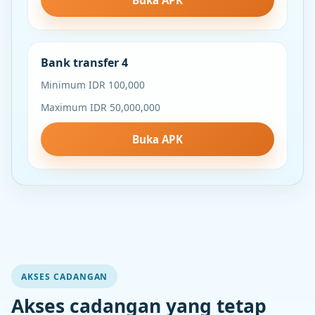
Buka APK
Bank transfer 4
Minimum IDR 100,000
Maximum IDR 50,000,000
Buka APK
AKSES CADANGAN
Akses cadangan yang tetap