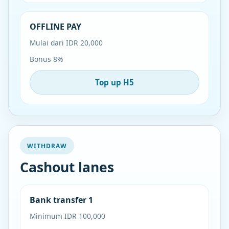
OFFLINE PAY
Mulai dari IDR 20,000
Bonus 8%
Top up H5
WITHDRAW
Cashout lanes
Bank transfer 1
Minimum IDR 100,000