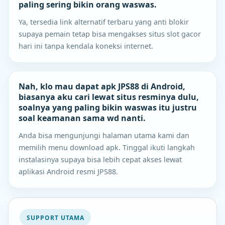
paling sering bikin orang waswas.
Ya, tersedia link alternatif terbaru yang anti blokir
supaya pemain tetap bisa mengakses situs slot gacor
hari ini tanpa kendala koneksi internet.
Nah, klo mau dapat apk JPS88 di Android,
biasanya aku cari lewat situs resminya dulu,
soalnya yang paling bikin waswas itu justru
soal keamanan sama wd nanti.
Anda bisa mengunjungi halaman utama kami dan
memilih menu download apk. Tinggal ikuti langkah
instalasinya supaya bisa lebih cepat akses lewat
aplikasi Android resmi JPS88.
SUPPORT UTAMA