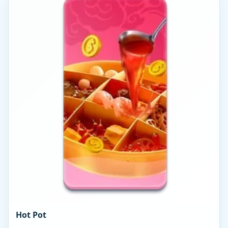
Hot Pot