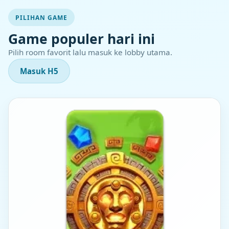
PILIHAN GAME
Game populer hari ini
Pilih room favorit lalu masuk ke lobby utama.
Masuk H5