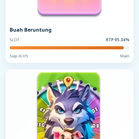
Buah Beruntung
SLOT
RTP 95.34%
Siap di H5
Main