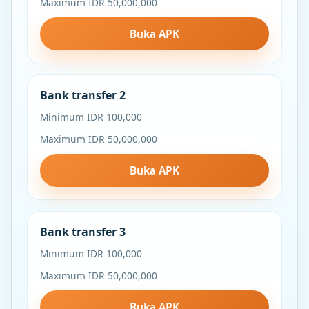
Maximum IDR 50,000,000
Buka APK
Bank transfer 2
Minimum IDR 100,000
Maximum IDR 50,000,000
Buka APK
Bank transfer 3
Minimum IDR 100,000
Maximum IDR 50,000,000
Buka APK