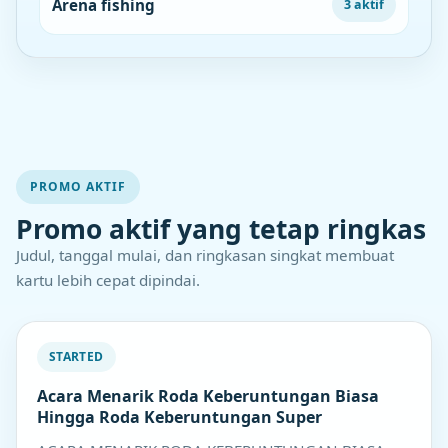
Arena fishing
3 aktif
PROMO AKTIF
Promo aktif yang tetap ringkas
Judul, tanggal mulai, dan ringkasan singkat membuat
kartu lebih cepat dipindai.
STARTED
Acara Menarik Roda Keberuntungan Biasa
Hingga Roda Keberuntungan Super