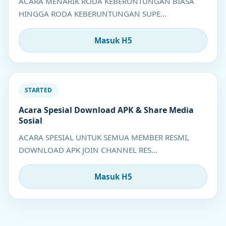
ACARA MENARIK RODA KEBERUNTUNGAN BIASA
HINGGA RODA KEBERUNTUNGAN SUPE...
Masuk H5
STARTED
Acara Spesial Download APK & Share Media
Sosial
ACARA SPESIAL UNTUK SEMUA MEMBER RESMI,
DOWNLOAD APK JOIN CHANNEL RES...
Masuk H5