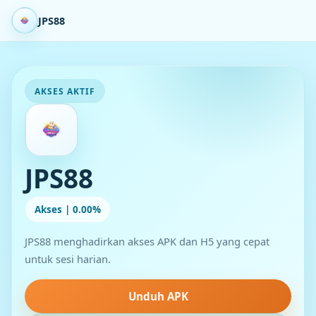
JPS88
AKSES AKTIF
JPS88
Akses | 0.00%
JPS88 menghadirkan akses APK dan H5 yang cepat
untuk sesi harian.
Unduh APK