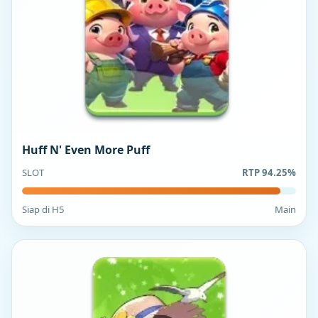
Huff N' Even More Puff
SLOT
RTP 94.25%
Siap di H5
Main