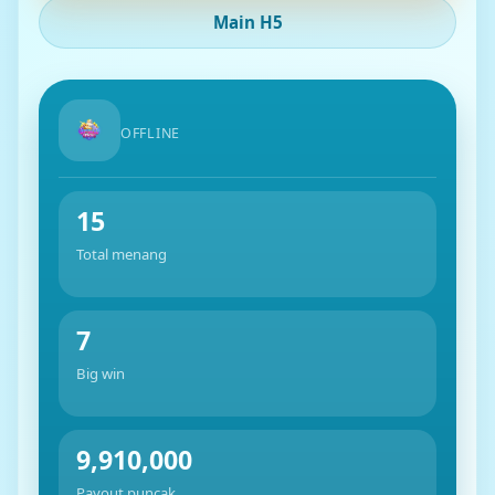
Main H5
OFFLINE
15
Total menang
7
Big win
9,910,000
Payout puncak