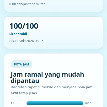
0.00 dengan tone muted.
100/100
Skor stabil
HIGH pada 2026-08-06.
PETA JAM
Jam ramai yang mudah
dipantau
Bar tetap rapat di mobile dan menjaga pola jam
aktif tetap jelas.
15
0/10