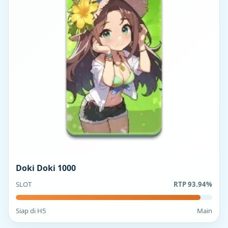
Doki Doki 1000
SLOT
RTP 93.94%
Siap di H5
Main