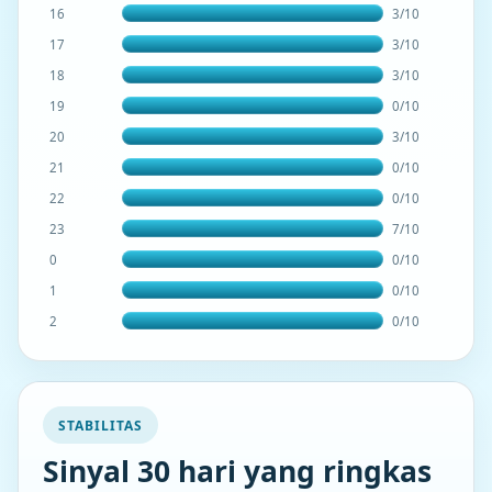
16
3/10
17
3/10
18
3/10
19
0/10
20
3/10
21
0/10
22
0/10
23
7/10
0
0/10
1
0/10
2
0/10
STABILITAS
Sinyal 30 hari yang ringkas