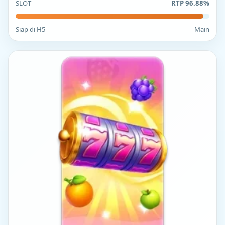
SLOT
RTP 96.88%
Siap di H5
Main