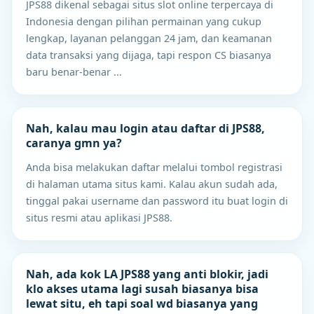
JPS88 dikenal sebagai situs slot online terpercaya di
Indonesia dengan pilihan permainan yang cukup
lengkap, layanan pelanggan 24 jam, dan keamanan
data transaksi yang dijaga, tapi respon CS biasanya
baru benar-benar ...
Nah, kalau mau login atau daftar di JPS88,
caranya gmn ya?
Anda bisa melakukan daftar melalui tombol registrasi
di halaman utama situs kami. Kalau akun sudah ada,
tinggal pakai username dan password itu buat login di
situs resmi atau aplikasi JPS88.
Nah, ada kok LA JPS88 yang anti blokir, jadi
klo akses utama lagi susah biasanya bisa
lewat situ, eh tapi soal wd biasanya yang