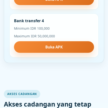
Bank transfer 4
Minimum IDR 100,000
Maximum IDR 50,000,000
Buka APK
AKSES CADANGAN
Akses cadangan yang tetap