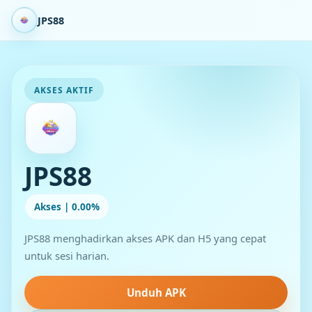
JPS88
AKSES AKTIF
JPS88
Akses | 0.00%
JPS88 menghadirkan akses APK dan H5 yang cepat
untuk sesi harian.
Unduh APK