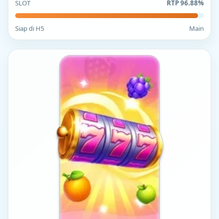
SLOT
RTP 96.88%
Siap di H5
Main