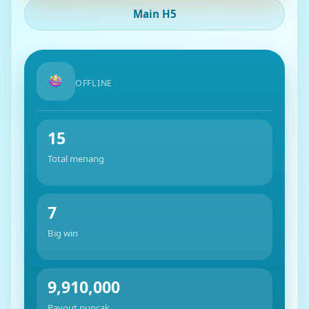
Main H5
OFFLINE
15
Total menang
7
Big win
9,910,000
Payout puncak