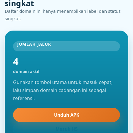
singkat
Daftar domain ini hanya menampilkan label dan status
singkat.
JUMLAH JALUR
4
domain aktif
Gunakan tombol utama untuk masuk cepat,
lalu simpan domain cadangan ini sebagai
referensi.
Unduh APK
Masuk H5