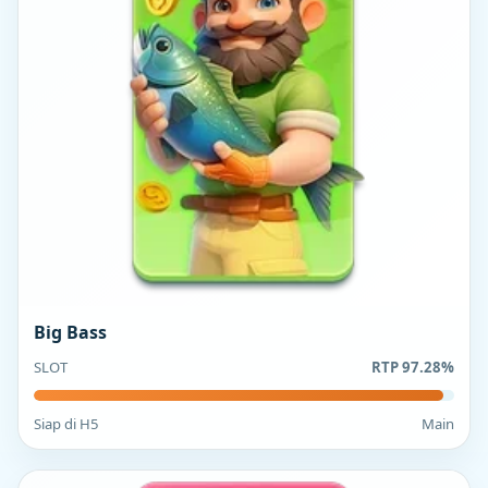
Big Bass
SLOT
RTP 97.28%
Siap di H5
Main