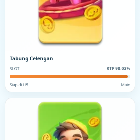
Tabung Celengan
SLOT
RTP 98.03%
Siap di H5
Main