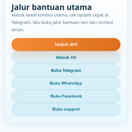
Jalur bantuan utama
Masuk lewat tombol utama, cek update cepat di
Telegram, lalu buka jalur bantuan lain dari tombol
aman.
Unduh APK
Masuk H5
Buka Telegram
Buka WhatsApp
Buka Facebook
Buka support