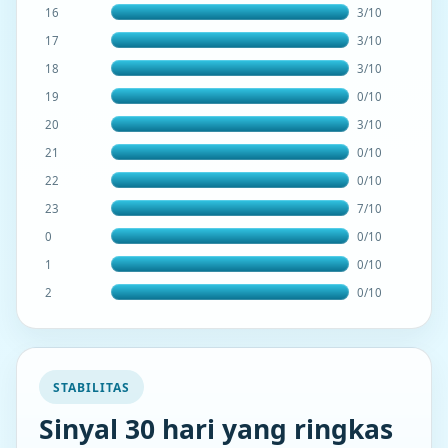
16
3/10
17
3/10
18
3/10
19
0/10
20
3/10
21
0/10
22
0/10
23
7/10
0
0/10
1
0/10
2
0/10
STABILITAS
Sinyal 30 hari yang ringkas