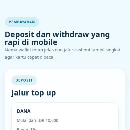
PEMBAYARAN
Deposit dan withdraw yang
rapi di mobile
Nama wallet tetap jelas dan jalur cashout tampil singkat
agar kartu cepat dibaca.
DEPOSIT
Jalur top up
DANA
Mulai dari IDR 10,000
Bonus 1%